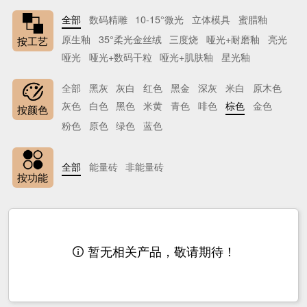
全部
数码精雕
10-15°微光
立体模具
蜜腊釉
原生釉
35°柔光金丝绒
三度烧
哑光+耐磨釉
亮光
按工艺
哑光
哑光+数码干粒
哑光+肌肤釉
星光釉
全部
黑灰
灰白
红色
黑金
深灰
米白
原木色
灰色
白色
黑色
米黄
青色
啡色
棕色
金色
按颜色
粉色
原色
绿色
蓝色
全部
能量砖
非能量砖
按功能
暂无相关产品，敬请期待！
