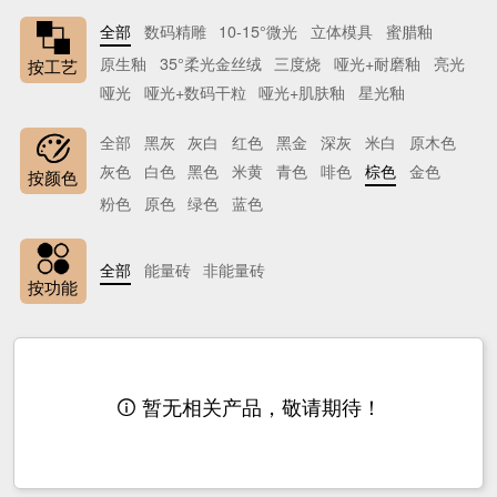
全部
数码精雕
10-15°微光
立体模具
蜜腊釉
原生釉
35°柔光金丝绒
三度烧
哑光+耐磨釉
亮光
按工艺
哑光
哑光+数码干粒
哑光+肌肤釉
星光釉
全部
黑灰
灰白
红色
黑金
深灰
米白
原木色
灰色
白色
黑色
米黄
青色
啡色
棕色
金色
按颜色
粉色
原色
绿色
蓝色
全部
能量砖
非能量砖
按功能
暂无相关产品，敬请期待！
