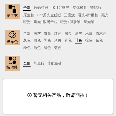
全部
数码精雕
10-15°微光
立体模具
蜜腊釉
原生釉
35°柔光金丝绒
三度烧
哑光+耐磨釉
亮光
按工艺
哑光
哑光+数码干粒
哑光+肌肤釉
星光釉
全部
黑灰
灰白
红色
黑金
深灰
米白
原木色
灰色
白色
黑色
米黄
青色
啡色
棕色
金色
按颜色
粉色
原色
绿色
蓝色
全部
能量砖
非能量砖
按功能
暂无相关产品，敬请期待！
