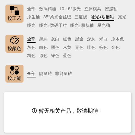
全部
数码精雕
10-15°微光
立体模具
蜜腊釉
原生釉
35°柔光金丝绒
三度烧
哑光+耐磨釉
亮光
按工艺
哑光
哑光+数码干粒
哑光+肌肤釉
星光釉
全部
黑灰
灰白
红色
黑金
深灰
米白
原木色
灰色
白色
黑色
米黄
青色
啡色
棕色
金色
按颜色
粉色
原色
绿色
蓝色
全部
能量砖
非能量砖
按功能
暂无相关产品，敬请期待！
