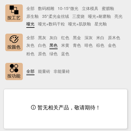
全部
数码精雕
10-15°微光
立体模具
蜜腊釉
原生釉
35°柔光金丝绒
三度烧
哑光+耐磨釉
亮光
按工艺
哑光
哑光+数码干粒
哑光+肌肤釉
星光釉
全部
黑灰
灰白
红色
黑金
深灰
米白
原木色
灰色
白色
黑色
米黄
青色
啡色
棕色
金色
按颜色
粉色
原色
绿色
蓝色
全部
能量砖
非能量砖
按功能
暂无相关产品，敬请期待！
