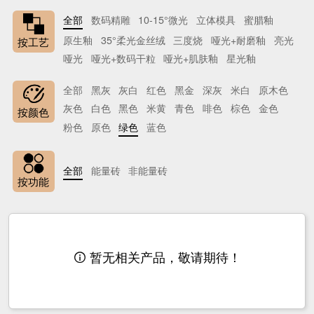
全部
数码精雕
10-15°微光
立体模具
蜜腊釉
原生釉
35°柔光金丝绒
三度烧
哑光+耐磨釉
亮光
按工艺
哑光
哑光+数码干粒
哑光+肌肤釉
星光釉
全部
黑灰
灰白
红色
黑金
深灰
米白
原木色
灰色
白色
黑色
米黄
青色
啡色
棕色
金色
按颜色
粉色
原色
绿色
蓝色
全部
能量砖
非能量砖
按功能
暂无相关产品，敬请期待！
