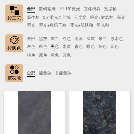
全部
数码精雕
10-15°微光
立体模具
蜜腊釉
原生釉
35°柔光金丝绒
三度烧
哑光+耐磨釉
亮光
按工艺
哑光
哑光+数码干粒
哑光+肌肤釉
星光釉
全部
黑灰
灰白
红色
黑金
深灰
米白
原木色
灰色
白色
黑色
米黄
青色
啡色
棕色
金色
按颜色
粉色
原色
绿色
蓝色
全部
能量砖
非能量砖
按功能